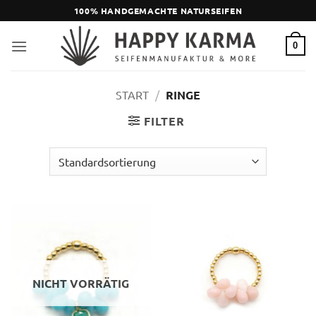
Zum
100% HANDGEMACHTE NATURSEIFEN
Inhalt
springen
0
START
/
RINGE
FILTER
NICHT VORRÄTIG