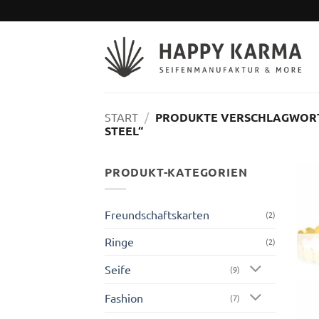
Zum
Inhalt
springen
START
/
PRODUKTE VERSCHLAGWORTE
STEEL“
PRODUKT-KATEGORIEN
Freundschaftskarten
(2)
Ringe
(2)
Seife
(9)
Fashion
(7)