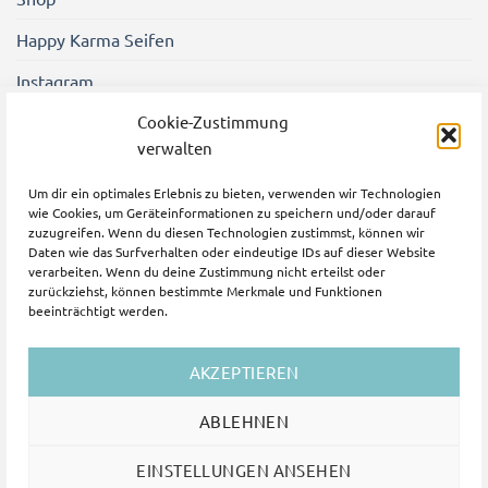
Happy Karma Seifen
Instagram
Shener Gezgin Friseure
Cookie-Zustimmung
verwalten
Um dir ein optimales Erlebnis zu bieten, verwenden wir Technologien
wie Cookies, um Geräteinformationen zu speichern und/oder darauf
zuzugreifen. Wenn du diesen Technologien zustimmst, können wir
Daten wie das Surfverhalten oder eindeutige IDs auf dieser Website
verarbeiten. Wenn du deine Zustimmung nicht erteilst oder
zurückziehst, können bestimmte Merkmale und Funktionen
beeinträchtigt werden.
AKZEPTIEREN
PayPal
Bank
Transfer
ABLEHNEN
HOME
SHOP
AGB
WIDERRUFSBELEHRUNG
DATENSCHUTZ
IMPRESSUM
COOKIE-RICHTLINIE (EU)
EINSTELLUNGEN ANSEHEN
Copyright 2026 ©
Happy Karma